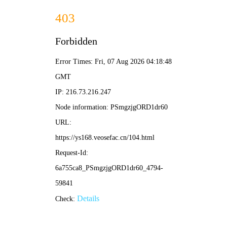
🎬 窝窝影院
· 暖心观影
搜索
🏠 首页
🔥 电影
📺 电视剧
🎤 综艺
✨ 动漫
📱 短剧